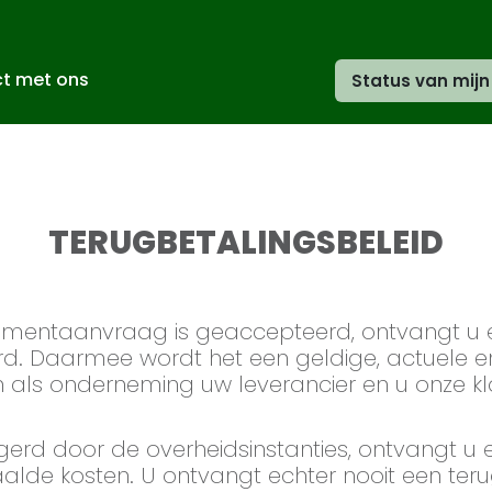
t met ons
Status van mij
TERUGBETALINGSBELEID
cumentaanvraag is geaccepteerd, ontvangt u
rd. Daarmee wordt het een geldige, actuele 
n als onderneming uw leverancier en u onze kl
erd door de overheidsinstanties, ontvangt u 
alde kosten. U ontvangt echter nooit een ter