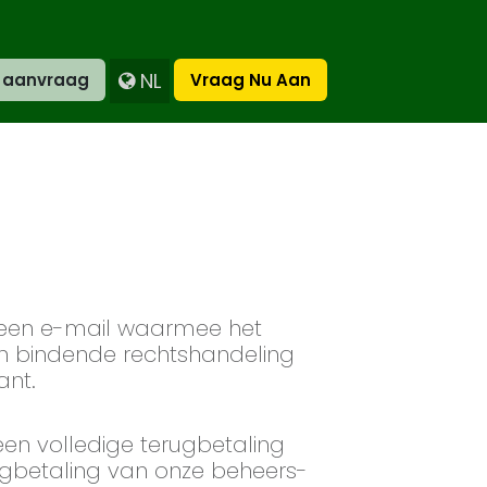
NL
n aanvraag
Vraag Nu Aan
 een e-mail waarmee het
en bindende rechtshandeling
ant.
een volledige terugbetaling
ugbetaling van onze beheers-