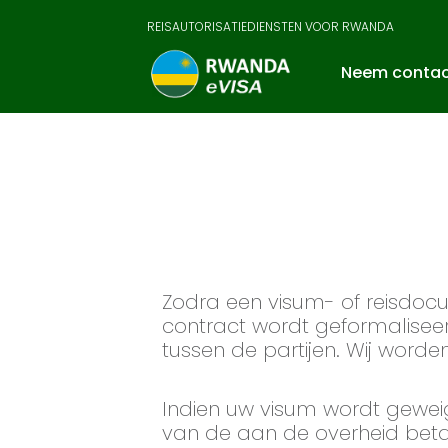
REISAUTORISATIEDIENSTEN VOOR RWANDA
Neem contac
Zodra een visum- of reisdo
contract wordt geformalisee
tussen de partijen. Wij worde
Indien uw visum wordt geweig
van de aan de overheid beta