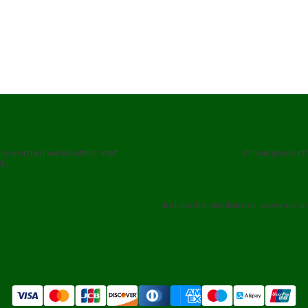
s worden versleuteld met
Privacybeleid
L).
Juridische disclaimer: www.rwan