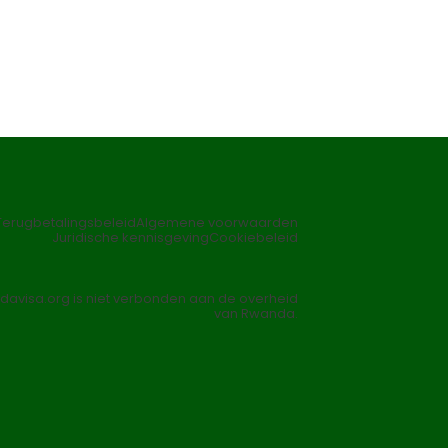
Terugbetalingsbeleid
Algemene voorwaarden
Juridische kennisgeving
Cookiebeleid
davisa.org is niet verbonden aan de overheid
van Rwanda.